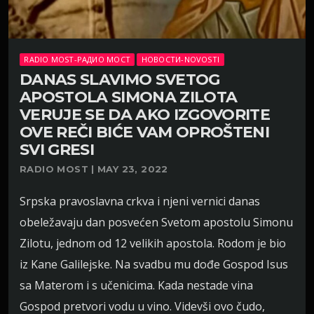
RADIO MOST-РАДИО МОСТ
НОВОСТИ-NOVOSTI
DANAS SLAVIMO SVETOG
APOSTOLA SIMONA ZILOTA
VERUJE SE DA AKO IZGOVORITE
OVE REČI BIĆE VAM OPROŠTENI
SVI GRESI
RADIO MOST | MAY 23, 2022
Srpska pravoslavna crkva i njeni vernici danas
obeležavaju dan posvećen Svetom apostolu Simonu
Zilotu, jednom od 12 velikih apostola. Rodom je bio
iz Kane Galilejske. Na svadbu mu dođe Gospod Isus
sa Materom i s učenicima. Kada nestade vina
Gospod pretvori vodu u vino. Videvši ovo čudo,