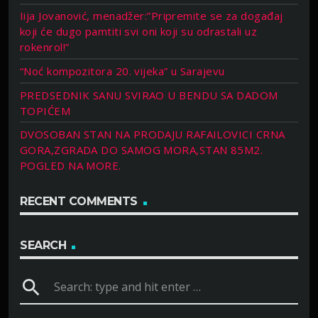
Iija Jovanović, menadžer:”Pripremite se za događaj
koji će dugo pamtiti svi oni koji su odrastali uz
rokenrol!”
“Noć kompozitora 20. vijeka” u Sarajevu
PREDSEDNIK SANU SVIRAO U BENDU SA DADOM
TOPIĆEM
DVOSOBAN STAN NA PRODAJU RAFAILOVICI CRNA
GORA,ZGRADA DO SAMOG MORA,STAN 85M2.
POGLED NA MORE.
RECENT COMMENTS
SEARCH
search