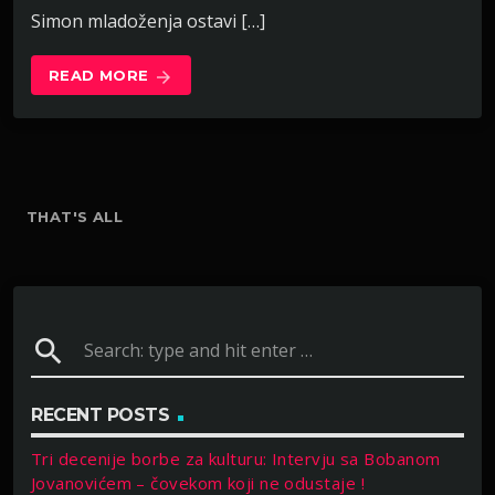
Simon mladoženja ostavi […]
READ MORE
arrow_forward
THAT'S ALL
search
RECENT POSTS
Tri decenije borbe za kulturu: Intervju sa Bobanom
Jovanovićem – čovekom koji ne odustaje !