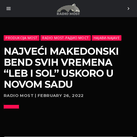
menu
chevron_right
PRODUKCIJA MOST
RADIO MOST-РАДИО МОСТ
НАЈАВИ-NAJAVE
NAJVEĆI MAKEDONSKI
BEND SVIH VREMENA
“LEB I SOL” USKORO U
NOVOM SADU
RADIO MOST | FEBRUARY 26, 2022