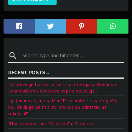
search
RECENT POSTS
Tri decenije borbe za kulturu: Intervju sa Bobanom
Jovanovićem – čovekom koji ne odustaje !
Iija Jovanović, menadžer:”Pripremite se za događaj
koji će dugo pamtiti svi oni koji su odrastali uz
rokenrol!”
“Noć kompozitora 20. vijeka” u Sarajevu