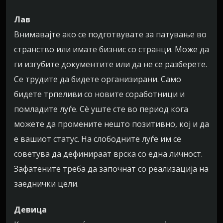
Лав
Внимавајте ако се подготвувате за патување во
странство или имате бизнис со странци. Може да
ги изгубите документите или да не се разберете.
Се трудите да бидете организирани. Само
бидете трпеливи со новите соработници и
помладите луѓе. Сè уште сте во период кога
можете да промените нешто позитивно, кој и да
е вашиот статус. На слободните луѓе им се
советува да дефинираат врска со една личност.
Зафатените треба да започнат со реализација на
заеднички цели.
Девица