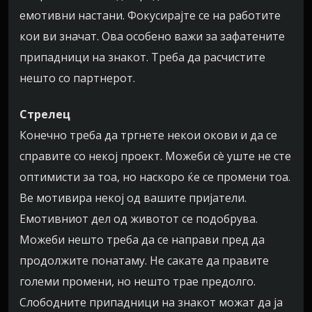
емотивни настани. Фокусирајте се на работите
кои ви значат. Ова особено важи за зафатените
припадници на знакот. Треба да расчистите
нешто со партнерот.
Стрелец
Конечно треба да тргнете некои окови и да се
справите со некој проект. Можеби сè уште не сте
оптимисти за тоа, но наскоро ќе се промени тоа.
Ве мотивира некој од вашите пријатели.
Емотивниот дел од животот се подобрува.
Можеби нешто треба да се направи пред да
продолжите понатаму. Не сакате да правите
големи промени, но нешто трае предолго.
Слободните припадници на знакот можат да ја