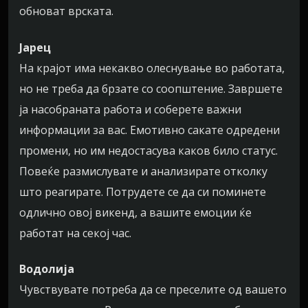
обноват врската.
Јарец
На крајот има некакво олеснување во работата,
но не треба да брзате со соопштение. Завршете
ја насобраната работа и соберете важни
информации за вас. Емотивно сакате одредени
промени, но им недостасува каков било статус.
Повеќе размислувате и анализирате отколку
што реагирате. Потрудете се да си поминете
одлично овој викенд, а вашите емоции ќе
работат на секој час.
Водолија
Чувствувате потреба да се преселите од вашето