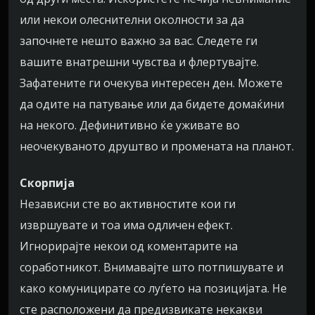
или некои олеснителни околности за да
започнете нешто важно за вас. Следете ги
вашите внатрешни чувства и флертувајте.
Зафатените ги очекува интересен ден. Можете
да одите на патување или да бидете домаќини
на некого. Дефинитивно ќе уживате во
неочекуваното друштво и промената на планот.
Скорпија
Независни сте во активностите кои ги
извршувате и тоа има одличен ефект.
Игнорирајте некои од коментарите на
соработникот. Внимавајте што потпишувате и
како комуницирате со луѓето на позицијата. Не
сте расположени да предизвикате некакви