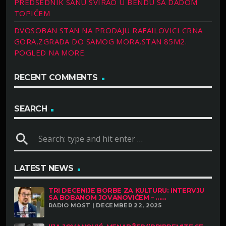
PREDSEDNIK SANU SVIRAO U BENDU SA DADOM
TOPIĆEM
DVOSOBAN STAN NA PRODAJU RAFAILOVICI CRNA
GORA,ZGRADA DO SAMOG MORA,STAN 85M2.
POGLED NA MORE.
RECENT COMMENTS
SEARCH
search
LATEST NEWS
TRI DECENIJE BORBE ZA KULTURU: INTERVJU
SA BOBANOM JOVANOVIĆEM – ......
RADIO MOST | DECEMBER 22, 2025