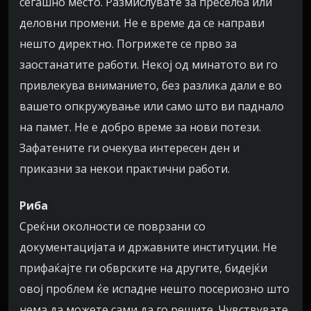
сегашно место. Размислувате за преселба или
деловни промени. Не е време да се направи
нешто директно. Погрижете се прво за
заостанатите работи. Некој од минатото ви го
привлекува вниманието, без разлика дали е во
вашето опкружување или само што ви паднало
на памет. Не е добро време за нови потези.
Зафатените ги очекува интересен ден и
приказни за некои практични работи.
Риба
Среќни околности се поврзани со
документацијата и државните институции. Не
прифаќајте ги обврските на другите, бидејќи
овој проблем ќе испадне нешто посериозно што
нема да можете сами да го решите. Чувствувате