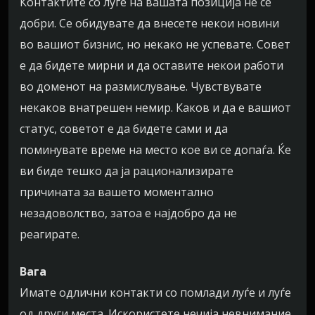
Контактите со луѓе на вашата позиција не се
добри. Се обидувате да внесете некои новини
во вашиот бизнис, но некако не успевате. Совет
е да бидете мирни и да оставите некои работи
во доменот на размислување. Чувствувате
некаков внатрешен немир. Каков и да е вашиот
статус, советот е да бидете сами и да
поминувате време на место кое ви се допаѓа. Ќе
ви биде тешко да ја рационализирате
причината за вашето моментално
незадоволство, затоа е најдобро да не
реагирате.
Вага
Имате одлични контакти со помлади луѓе и луѓе
од други места. Искористете нечија невнимание