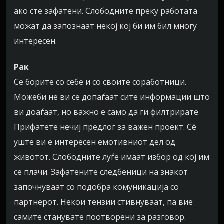
ако сте зафатени. Слободните преку работата
можат да запознаат некој кој би им бил многу
интересен.
Рак
Се борите со себе и со своите соработници.
Можеби не ви се допаѓаат сите информации што
ви доаѓаат, но важно е само да ги филтрирате.
Прифатете нечиј предлог за важен проект. Сè
уште ви е интересен емотивниот дел од
животот. Слободните луѓе имаат избор од кој им
се плачи. Зафатените следбеници на знакот
започнуваат со подобра комуникација со
партнерот. Некои тензии стивнуваат, па вие
самите станувате поотворени за разговор.