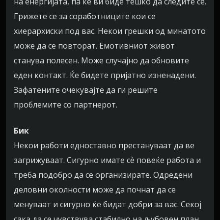
на енергијата, па ќе ви биде тешко да следите сè.
Грижете се за соработниците кои се
хиерархиски под вас. Некои грешки од минатото
може да се повторат. Емотивниот живот
станува полесен. Може случајно да обновите
еден контакт. Ќе бидете пријатно изненадени.
Зафатените очекувајте да ги решите
проблемите со партнерот.
Бик
Некои работи едноставно престануваат да ве
загрижуваат. Сигурно имате сѐ повеќе работа и
треба подобро да се организирате. Одредени
деловни околности може да почнат да се
менуваат и сигурно ќе бидат добри за вас. Секој
сака да се чувствува стабилно на љубовен план.