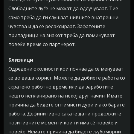
Слободните луѓе не можат да одлучуваат. Тие
само треба да ги слушаат нивните внатрешни
чувства и да се релаксираат. Зафатените
припадници на знакот треба да поминуваат
повеќе време со партнерот.
Близнаци
Одредени околности кои почнаа да се менуваат
се во ваша корист. Можете да добиете работа со
скратено работно време или да заработите
нешто непланирано на некој друг начин. Имате
причина да бидете оптимисти дури и ако барате
работа. Дефинитивно сакате да ги продолжите
позитивните моменти кои ги има сè повеќе и
повеќе. Немате причина да бидете љубоморни