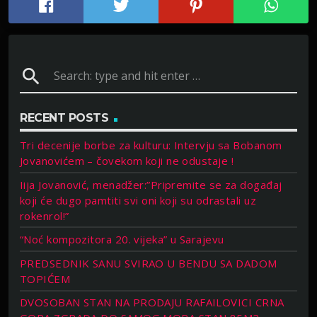
search
RECENT POSTS
Tri decenije borbe za kulturu: Intervju sa Bobanom
Jovanovićem – čovekom koji ne odustaje !
Iija Jovanović, menadžer:”Pripremite se za događaj
koji će dugo pamtiti svi oni koji su odrastali uz
rokenrol!”
“Noć kompozitora 20. vijeka” u Sarajevu
PREDSEDNIK SANU SVIRAO U BENDU SA DADOM
TOPIĆEM
DVOSOBAN STAN NA PRODAJU RAFAILOVICI CRNA