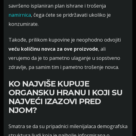
savršeno isplaniran plan ishrane i trošenja
namirnica
, čega ćete se pridržavati ukoliko je
konzumirate.
Takođe, prilikom kupovine je neophodno odvojiti
veću količinu novca za ove proizvode
, ali
verujemo da je to pametno ulaganje u sopstveno
zdravlje, pa samim tim i pametno trošenje novca.
KO NAJVIŠE KUPUJE
ORGANSKU HRANU I KOJI SU
NAJVEĆI IZAZOVI PRED
NJOM?
Smatra se da su pripadnici milenijalaca demografska
struktura ljudi koja je najbolje informisana o