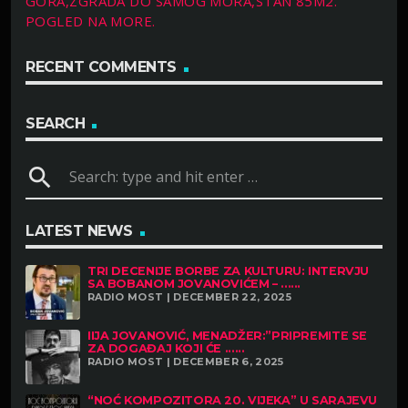
GORA,ZGRADA DO SAMOG MORA,STAN 85M2.
POGLED NA MORE.
RECENT COMMENTS
SEARCH
search
LATEST NEWS
TRI DECENIJE BORBE ZA KULTURU: INTERVJU
SA BOBANOM JOVANOVIĆEM – ......
RADIO MOST | DECEMBER 22, 2025
IIJA JOVANOVIĆ, MENADŽER:”PRIPREMITE SE
ZA DOGAĐAJ KOJI ĆE ......
RADIO MOST | DECEMBER 6, 2025
“NOĆ KOMPOZITORA 20. VIJEKA” U SARAJEVU