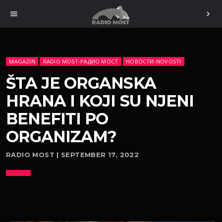
menu
chevron_right
MAGAZIN
RADIO MOST-РАДИО МОСТ
НОВОСТИ-NOVOSTI
ŠTA JE ORGANSKA
HRANA I KOJI SU NJENI
BENEFITI PO
ORGANIZAM?
RADIO MOST | SEPTEMBER 17, 2022