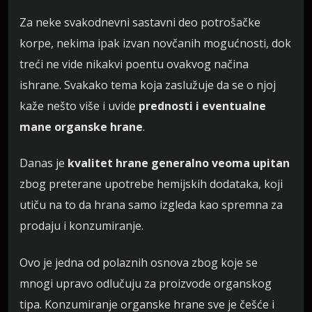
Za neke svakodnevni sastavni deo potrošačke
korpe, nekima ipak izvan novčanih mogućnosti, dok
treći ne vide nikakvi poentu ovakvog načina
ishrane. Svakako tema koja zaslužuje da se o njoj
kaže nešto više i uvide
prednosti i eventualne
mane organske hrane
.
Danas je
kvalitet hrane generalno veoma upitan
zbog preterane upotrebe hemijskih dodataka, koji
utiču na to da hrana samo izgleda kao spremna za
prodaju i konzumiranje.
Ovo je jedna od polaznih osnova zbog koje se
mnogi upravo odlučuju za proizvode organskog
tipa. Konzumiranje organske hrane sve je češće i