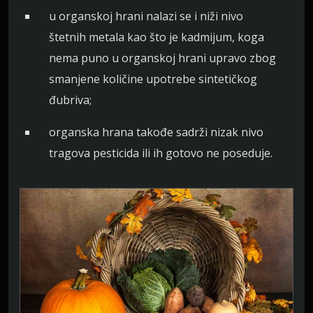
u organskoj hrani nalazi se i niži nivo
štetnih metala kao što je kadmijum, koga
nema puno u organskoj hrani upravo zbog
smanjene količine upotrebe sintetičkog
đubriva;
organska hrana takođe sadrži nizak nivo
tragova pesticida ili ih gotovo ne poseduje.