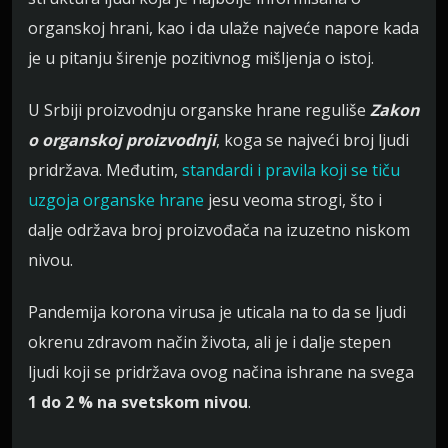
organskoj hrani, kao i da ulaže najveće napore kada
je u pitanju širenje pozitivnog mišljenja o istoj.
U Srbiji proizvodnju organske hrane reguliše
Zakon
o organskoj proizvodnji
, koga se najveći broj ljudi
pridržava. Međutim,
standardi i pravila koji se tiču
uzgoja organske hrane
jesu veoma strogi, što i
dalje održava broj proizvođača na izuzetno niskom
nivou.
Pandemija korona virusa je uticala na to da se ljudi
okrenu zdravom način života, ali je i dalje stepen
ljudi koji se pridržava ovog načina ishrane na svega
1 do 2 % na svetskom nivou
.