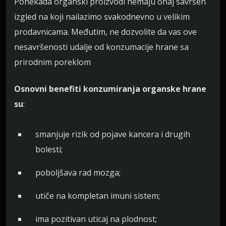
Ponekada organski proizvodi nemaju onaj savršen
izgled na koji nailazimo svakodnevno u velikim
prodavnicama. Međutim, ne dozvolite da vas ove
nesavršenosti udalje od konzumacije hrane sa
prirodnim poreklom
Osnovni benefiti konzumiranja organske hrane
su
:
smanjuje rizik od pojave kancera i drugih
bolesti;
poboljšava rad mozga;
utiče na kompletan imuni sistem;
ima pozitivan uticaj na plodnost;