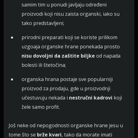
samim tim u ponudi javljaju određeni
proizvodi koji nisu zaista organski, iako su
tako predstavljeni;
prirodni preparati koji se koriste prilikom
uzgoaja organske hrane ponekada prosto
nisu dovoljni da zaštite biljke
od napada
bolesti ili štetočina;
organska hrana postaje sve popularniji
proizvod za prodaju, gde u proizvodnji
učestuvuju nekada i
nestručni kadrovi
koji
žele samo profit.
Još neke od nepogodnosti organske hrane jesu u
tome što se
brže kvari
, tako da morate imati