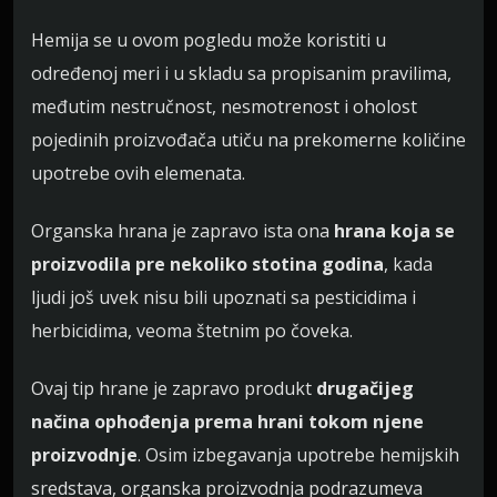
Hemija se u ovom pogledu može koristiti u
određenoj meri i u skladu sa propisanim pravilima,
međutim nestručnost, nesmotrenost i oholost
pojedinih proizvođača utiču na prekomerne količine
upotrebe ovih elemenata.
Organska hrana je zapravo ista ona
hrana koja se
proizvodila pre nekoliko stotina godina
, kada
ljudi još uvek nisu bili upoznati sa pesticidima i
herbicidima, veoma štetnim po čoveka.
Ovaj tip hrane je zapravo produkt
drugačijeg
načina ophođenja prema hrani tokom njene
proizvodnje
. Osim izbegavanja upotrebe hemijskih
sredstava, organska proizvodnja podrazumeva