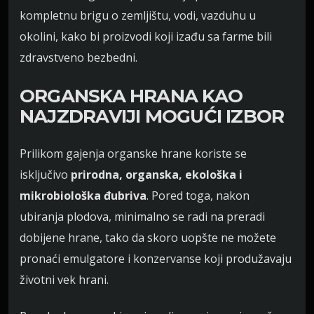
kompletnu brigu o zemljištu, vodi, vazduhu u
okolini, kako bi proizvodi koji izađu sa farme bili
zdravstveno bezbedni.
ORGANSKA HRANA KAO
NAJZDRAVIJI MOGUĆI IZBOR
Prilikom gajenja organske hrane koriste se
isključivo
prirodna, organska, ekološka i
mikrobiološka đubriva
. Pored toga, nakon
ubiranja plodova, minimalno se radi na preradi
dobijene hrane, tako da skoro uopšte ne možete
pronaći emulgatore i konzervanse koji produžavaju
životni vek hrani.