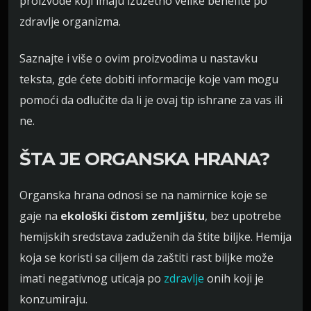
proizvode koji imaju izuzetno velike benefite po
zdravlje organizma.
Saznajte i više o ovim proizvodima u nastavku
teksta, gde ćete dobiti informacije koje vam mogu
pomoći da odlučite da li je ovaj tip ishrane za vas ili
ne.
ŠTA JE ORGANSKA HRANA?
Organska hrana odnosi se na namirnice koje se
gaje na
ekološki čistom zemljištu
, bez upotrebe
hemijskih sredstava zaduženih da štite biljke. Hemija
koja se koristi sa ciljem da zaštiti rast biljke može
imati negativnog uticaja po
zdravlje
onih koji je
konzumiraju.