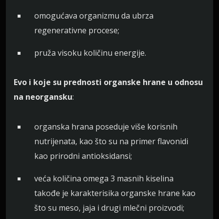
omogućava organizmu da ubrza
regenerativne procese;
pruža visoku količinu energije.
Evo i koje su prednosti organske hrane u odnosu
na neorgansku
:
organska hrana poseduje više korisnih
nutrijenata, kao što su na primer flavonidi
kao prirodni antioksidansi;
veća količina omega 3 masnih kiselina
takođe je karakterisika organske hrane kao
što su meso, jaja i drugi mlečni proizvodi;