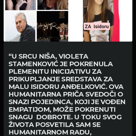
“U SRCU NIŠA, VIOLETA
STAMENKOVIĆ JE POKRENULA
PLEMENITU INICIJATIVU ZA
PRIKUPLJANJE SREDSTAVA ZA
MALU ISIDORU ANĐELKOVIĆ. OVA
HUMANITARNA PRIČA SVEDOČI O
SNAZI POJEDINCA, KOJI JE VOĐEN
EMPATIJOM, MOŽE POKRENUTI
SNAGU DOBROTE. U TOKU SVOG
ŽIVOTA POSVETILA SAM SE
HUMANITARNOM RADU,