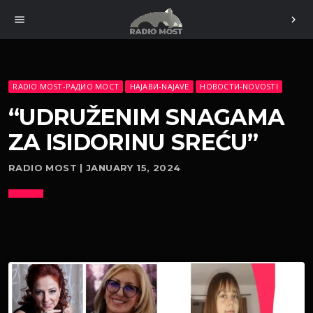
menu
chevron_right
RADIO MOST-РАДИО МОСТ
НАЈАВИ-NAJAVE
НОВОСТИ-NOVOSTI
“UDRUŽENIM SNAGAMA
ZA ISIDORINU SREĆU”
RADIO MOST | JANUARY 15, 2024