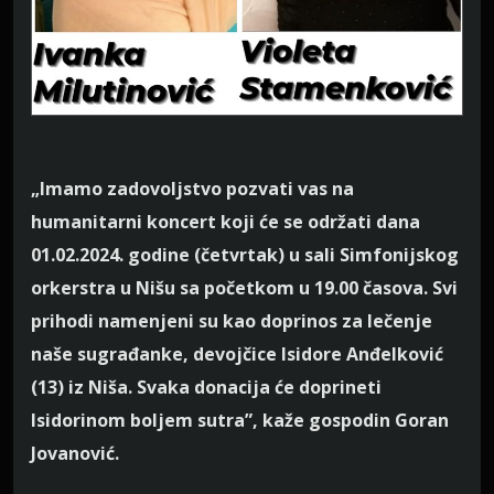
„Imamo zadovoljstvo pozvati vas na
humanitarni koncert koji će se održati dana
01.02.2024. godine (četvrtak) u sali Simfonijskog
orkerstra u Nišu sa početkom u 19.00 časova. Svi
prihodi namenjeni su kao doprinos za lečenje
naše sugrađanke, devojčice Isidore Anđelković
(13) iz Niša. Svaka donacija će doprineti
Isidorinom boljem sutra”, kaže gospodin Goran
Jovanović.