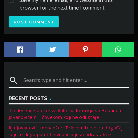
Save my name, email, and website in this
browser for the next time I comment.
search
RECENT POSTS
Tri decenije borbe za kulturu: Intervju sa Bobanom
Jovanovićem – čovekom koji ne odustaje !
Iija Jovanović, menadžer:”Pripremite se za događaj
koji će dugo pamtiti svi oni koji su odrastali uz