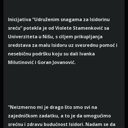
Inicijativa “Udruženim snagama za Isidorinu
sreću” potekla je od Violete Stamenković sa
Univerziteta u Nišu, s ciljem prikupljanja
sredstava za malu Isidoru uz svesrednu pomoć i
nesebičnu podršku koju su dali Ivanka
Milutinović i Goran Jovanović.
”Neizmerno mi je drago što smo svi na
zajedničkom zadatku, a to je da omogućimo
srećnu i zdravu budućnost Isidori. Nadam se da