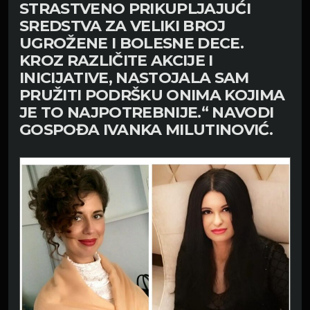
STRASTVENO PRIKUPLJAJUĆI
SREDSTVA ZA VELIKI BROJ
UGROŽENE I BOLESNE DECE.
KROZ RAZLIČITE AKCIJE I
INICIJATIVE, NASTOJALA SAM
PRUŽITI PODRŠKU ONIMA KOJIMA
JE TO NAJPOTREBNIJE.“ NAVODI
GOSPOĐA IVANKA MILUTINOVIĆ.