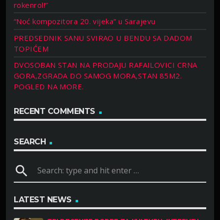
rokenrol!”
“Noć kompozitora 20. vijeka” u Sarajevu
PREDSEDNIK SANU SVIRAO U BENDU SA DADOM
TOPIĆEM
DVOSOBAN STAN NA PRODAJU RAFAILOVICI CRNA
GORA,ZGRADA DO SAMOG MORA,STAN 85M2.
POGLED NA MORE.
RECENT COMMENTS
SEARCH
search
LATEST NEWS