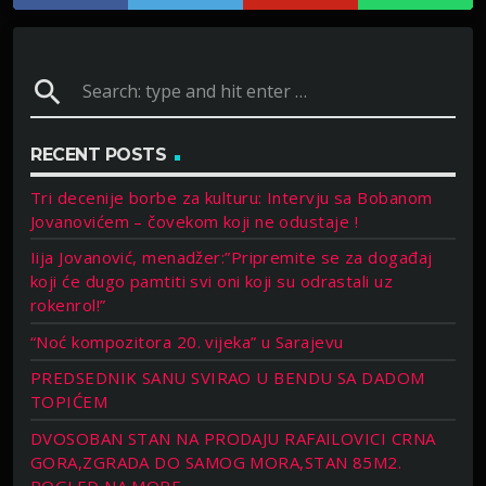
search
RECENT POSTS
Tri decenije borbe za kulturu: Intervju sa Bobanom
Jovanovićem – čovekom koji ne odustaje !
Iija Jovanović, menadžer:”Pripremite se za događaj
koji će dugo pamtiti svi oni koji su odrastali uz
rokenrol!”
“Noć kompozitora 20. vijeka” u Sarajevu
PREDSEDNIK SANU SVIRAO U BENDU SA DADOM
TOPIĆEM
DVOSOBAN STAN NA PRODAJU RAFAILOVICI CRNA
GORA,ZGRADA DO SAMOG MORA,STAN 85M2.
POGLED NA MORE.